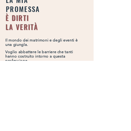
LA MIA
PROMESSA
È DIRTI
LA VERITÀ
Il mondo dei matrimoni e degli eventi è
una giungla.
Voglio abbattere le barriere che tanti
hanno costruito intorno a questa
professione.
Voglio darti competenze vere,
immediatamente spendibili. Ho deciso
di farlo in maniera dissacrante,
coinvolgente ed innovativa.
Ti mostrerò come riconoscere e
valorizzare i tuoi talenti per
spiccare il volo
e dare al TUO business negli eventi
il successo che merita.
Se sei qui, forse è questo
che stai cercando.