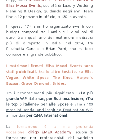
Elisa Mocci Events
, società di Luxury Wedding
Planning & Design, guidando negli anni Team
fino a 12 persone in ufficio, e 130 in evento.
In questi 17+ anni ho organizzato eventi con
budget compresi tra i 4mila e i 2 milioni di
euro, tra i quali uno dei matrimoni mediatici
più di d’impatto in Italia, nel 2014, tra
Elisabetta Canalis e Brian Perri, che mi fece
conoscere al grande pubblico.
I matrimoni firmati Elisa Mocci Events sono
stati pubblicati, tra le altre testate, su Elle,
Vogue, White Sposa, The Knot, Harper’s
Bazaar, Grace Ormond, Brides.
Tra i ri
conoscimenti più significativi:
«La più
grande W.P. italiana», per Business Insider; «Tra
le top 5 italiane» per Elle Spose e
«Tra i 100
most influential and inspiring Destination W.P.
al mondo»
per QNA International.
La
formazione è la mia profonda
vocazione
:
dirigo EMEX Academy
, scuola di
formazione per professionisti del wedding