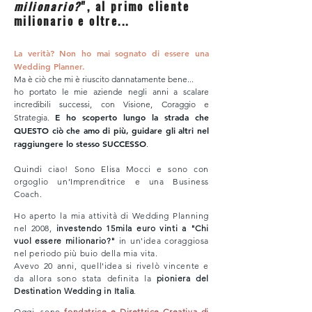
milionario?
", al primo cliente
milionario e oltre...
La verità? Non ho mai sognato di essere una
Wedding Planner.
Ma è ciò che mi è riuscito dannatamente bene...
ho portato le mie aziende negli anni a scalare
incredibili successi, con Visione, Coraggio e
E ho scoperto lungo la strada che
Strategia.
QUESTO ciò che amo di più, guidare gli altri nel
raggiungere lo stesso SUCCESSO
.
Quindi ciao! Sono Elisa Mocci e sono con
orgoglio un’Imprenditrice e una Business
Coach.
Ho aperto la mia attività di Wedding Planning
nel 2008,
investendo 15mila euro vinti a "Chi
vuol essere milionario?"
in un'idea coraggiosa
nel periodo più buio della mia vita
.
Avevo 20 anni, quell'idea si rivelò vincente e
da allora sono stata definita la
pioniera del
Destination Wedding in Italia
.
Oggi, sono
fondatrice e Direttrice Creativa di