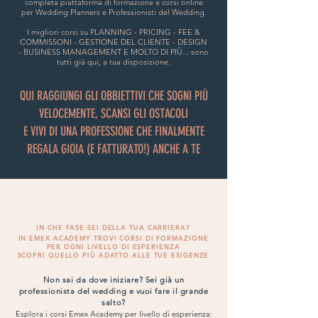
completa piattaforma di formazione e corsi online
per Wedding Planners e Professionisti del Wedding.
I migliori corsi su PLANNING - PRICING - FEE &
COMMISSONI - GESTIONE DEL CLIENTE - DESIGN
- BUSINESS MANAGEMENT E MOLTO DI PIÙ... sono
tutti già qui, a tua disposizione.
QUI RAGGIUNGI GLI OBBIETTIVI CHE SOGNI PIÙ
VELOCEMENTE, SCANSI GLI OSTACOLI
E VIVI DI UNA PROFESSIONE CHE FINALMENTE
REGALA GIOIA (E FATTURATO!) ANCHE A TE
IN CHE FASE SEI DELLA TUA CARRIERA?
IN EMEX ACADEMY TROVI CORSI DI FORMAZIONE
PER OGNI LIVELLO DI ESPERIENZA
SCOPRI QUELLO PIÙ ADATTO ALLE TUE ESIGENZE
Non sai da dove iniziare? Sei già un
professionista del wedding e vuoi fare il grande
salto?
Esplora i corsi Emex Academy per livello di esperienza: