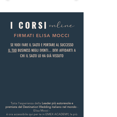
online
I CORSI
FIRMATI ELISA MOCCI
SE VUOI FARE IL SALTO E PORTARE AL SUCCESSO
IL TUO
BUSINESS NEGLI EVENTI... DEVI AFFIDARTI A
CHI IL SALTO LO HA GIÀ VISSUTO
Tutta l'esperienza della
Leader più autorevole e
premiata del Destination Wedding italiano nel mondo
-
Elisa Mocci -
è ora accessibile qui per te in EMEX ACADEMY, la più