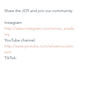
Share the JOY and join our community: 
Instagram: 
http://www.instagram.com/emex_acade
my
YouTube channel: 
http://www.youtube.com/elisamocciem
extv
TikTok: 
https://www.tiktok.com/@emex_acade
my
Facebook: 
http://www.Facebook.com/emexacade
my
Direct 
corsi@emexacademy.com
#EMEXTV
#EmexAcademy
#riseupunafrai
d