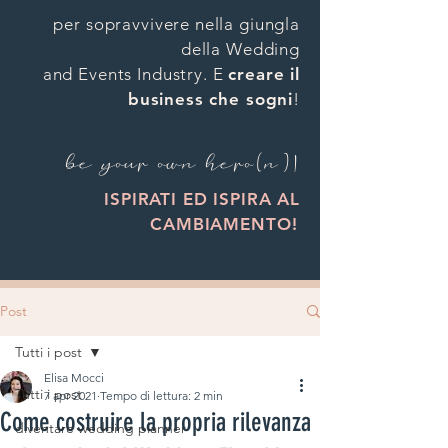
per sopravvivere nella giungla
della Wedding
and Events Industry. E
creare il
business che sogni
!
be your own hero(n)!
ISPIRATI ED ISPIRA AL
CAMBIAMENTO
!
Post
Tutti i post
Elisa Mocci
Tutti i post
7 apr 2021
Tempo di lettura: 2 min
Come costruire la propria rilevanza
diventare wedding planner