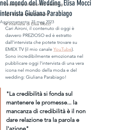
nel mondo del Wedding. Elisa Mocci
strategie professionisti wedding
intervista Giuliana Parabiago
ispirazione e motivazione
Aggiornamento:
15 mag 2023
le interviste di Elisa Mocci
Cari Aironi, il contenuto di oggi è 
davvero PREZIOSO ed è estratto 
dall'intervista che potete trovare su 
EMEX TV (il mio canale 
YouTube
).  
Sono incredibilmente emozionata nel 
pubblicare oggi l'intervista di una vera 
icona nel mondo della moda e del 
wedding: Giuliana Parabiago!
"La credibilità si fonda sul 
mantenere le promesse... la 
mancanza di credibilità è il non 
dare relazione tra la parola e 
l'azione"  